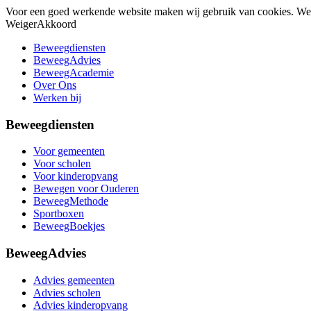
Voor een goed werkende website maken wij gebruik van cookies. W
Weiger
Akkoord
Beweegdiensten
BeweegAdvies
BeweegAcademie
Over Ons
Werken bij
Beweegdiensten
Voor gemeenten
Voor scholen
Voor kinderopvang
Bewegen voor Ouderen
BeweegMethode
Sportboxen
BeweegBoekjes
BeweegAdvies
Advies gemeenten
Advies scholen
Advies kinderopvang