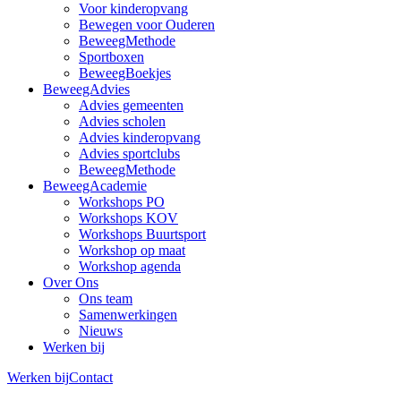
Voor kinderopvang
Bewegen voor Ouderen
BeweegMethode
Sportboxen
BeweegBoekjes
BeweegAdvies
Advies gemeenten
Advies scholen
Advies kinderopvang
Advies sportclubs
BeweegMethode
BeweegAcademie
Workshops PO
Workshops KOV
Workshops Buurtsport
Workshop op maat
Workshop agenda
Over Ons
Ons team
Samenwerkingen
Nieuws
Werken bij
Werken bij
Contact